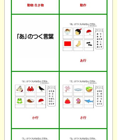
動物 生き物
動作
あ行
か行
さ行