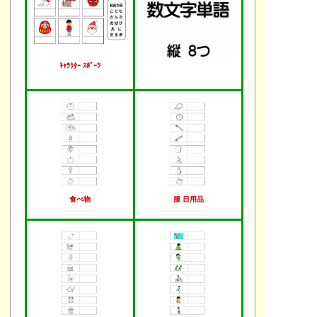
ｷｬﾗｸﾀｰ ｽﾎﾟｰﾂ
食べ物
服 日用品