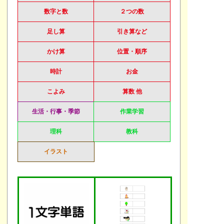
数字と数
２つの数
足し算
引き算など
かけ算
位置・順序
時計
お金
こよみ
算数 他
生活・行事・季節
作業学習
理科
教科
イラスト