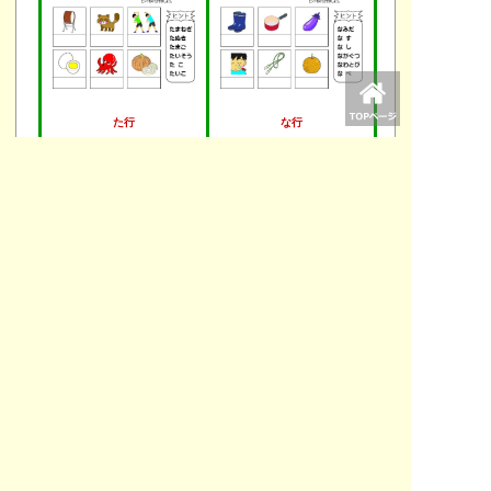
た行
な行
は行
ま行