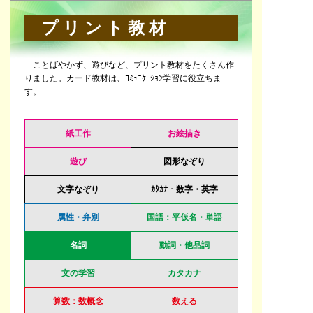
プリント教材
ことばやかず、遊びなど、プリント教材をたくさん作
りました。カード教材は、ｺﾐｭﾆｹｰｼｮﾝ学習に役立ちま
す。
紙工作
お絵描き
遊び
図形なぞり
文字なぞり
ｶﾀｶﾅ・数字・英字
属性・弁別
国語：平仮名・単語
名詞
動詞・他品詞
文の学習
カタカナ
算数：数概念
数える