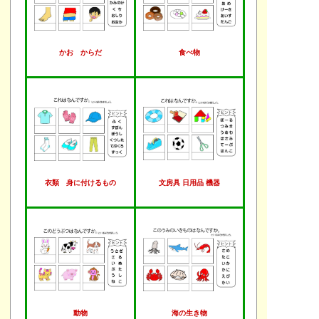
かお からだ
食べ物
衣類 身に付けるもの
文房具 日用品 機器
動物
海の生き物