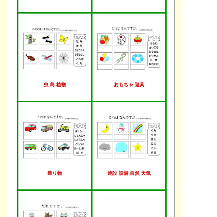
虫 鳥 植物
おもちゃ 遊具
乗り物
施設 設備 自然 天気