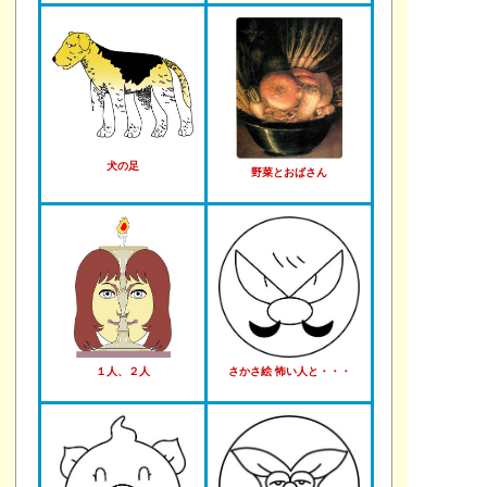
犬の足
野菜とおばさん
１人、２人
さかさ絵 怖い人と・・・