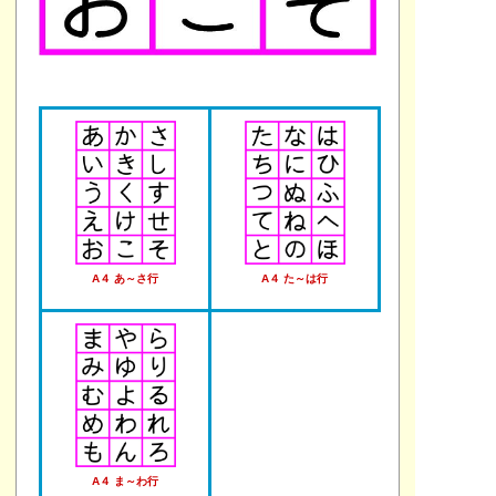
A４ あ～さ行
A４ た～は行
A４ ま～わ行