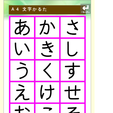
A４ 文字かるた