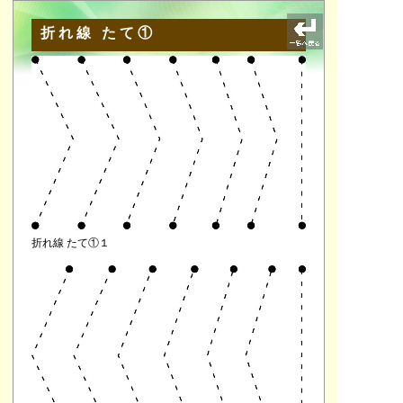
折れ線 たて①
折れ線 たて①１