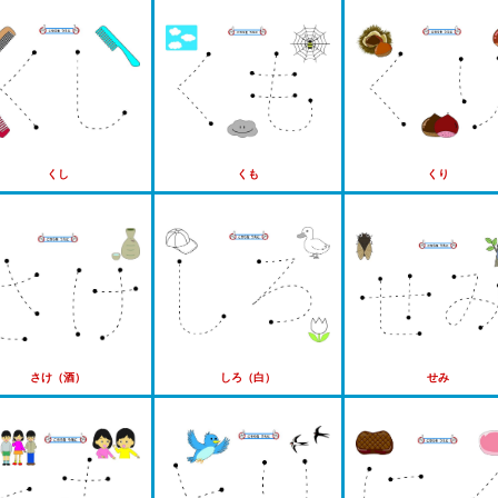
くし
くも
くり
さけ（酒）
しろ（白）
せみ