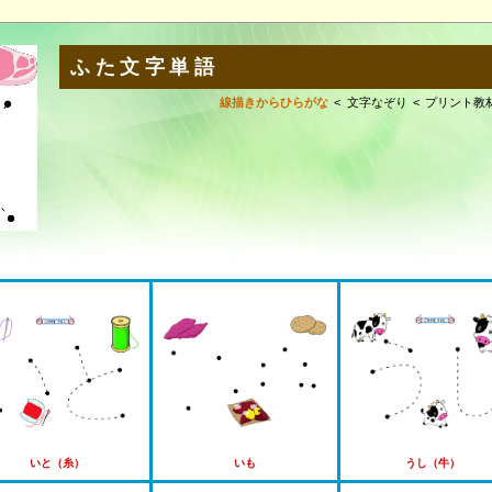
ふた文字単語
線描きからひらがな
文字なぞり
プリント教
いと（糸）
いも
うし（牛）