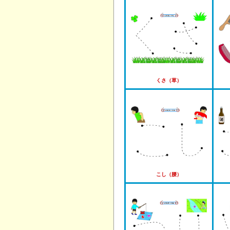
くさ（草）
こし（腰）