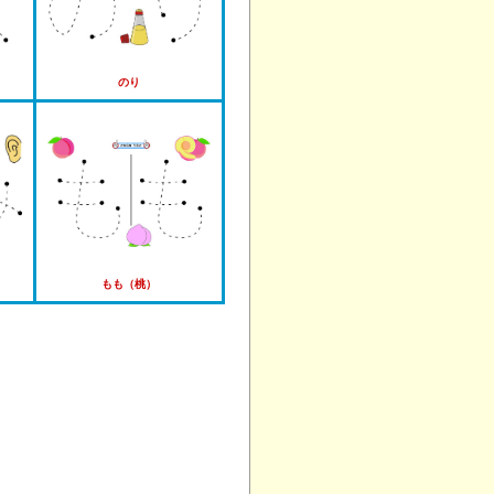
のり
もも（桃）