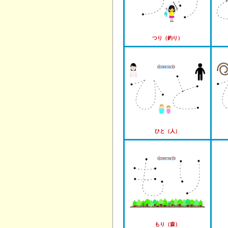
つり（釣り）
ひと（人）
もり（森）