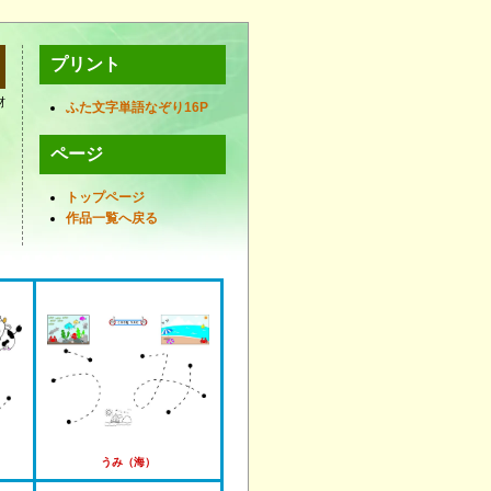
プリント
材
ふた文字単語なぞり16P
ページ
トップページ
作品一覧へ戻る
うみ（海）