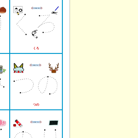
くろ
つの