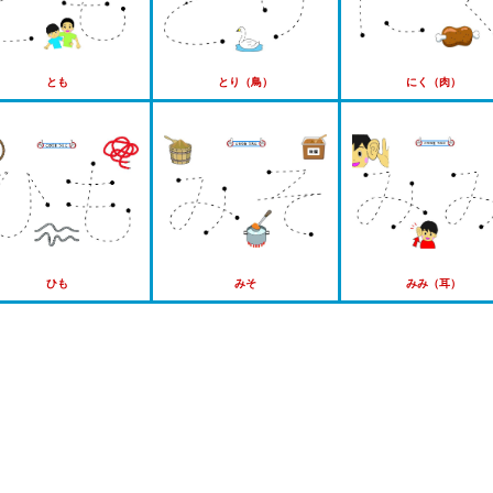
とも
とり（鳥）
にく（肉）
ひも
みそ
みみ（耳）