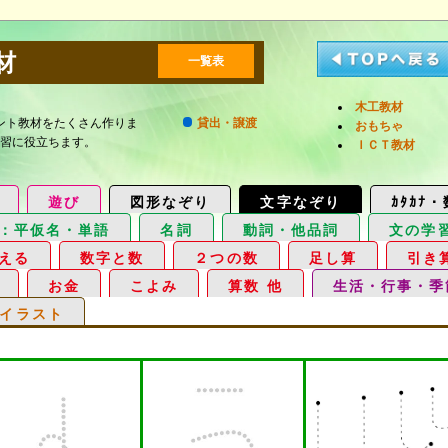
材
一覧表
木工教材
ント教材をたくさん作りま
貸出・譲渡
おもちゃ
ﾝ学習に役立ちます。
ＩＣＴ教材
遊び
図形なぞり
文字なぞり
ｶﾀｶﾅ
：平仮名・単語
名詞
動詞・他品詞
文の学
える
数字と数
２つの数
足し算
引き
お金
こよみ
算数 他
生活・行事・季
イラスト