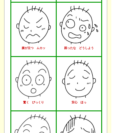
腹が立つ ムカッ
困ったな どうしよう
驚く びっくり
安心 ほっ