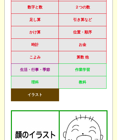
数字と数
２つの数
足し算
引き算など
かけ算
位置・順序
時計
お金
こよみ
算数 他
生活・行事・季節
作業学習
理科
教科
イラスト