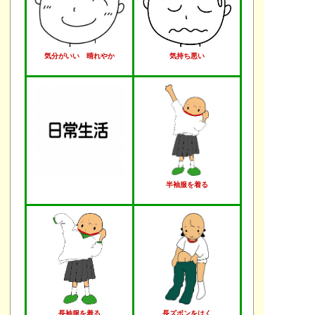
気分がいい 晴れやか
気持ち悪い
半袖服を着る
長袖服を着る
長ズボンをはく