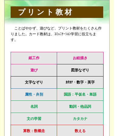
プリント教材
ことばやかず、遊びなど、プリント教材をたくさん作
りました。カード教材は、ｺﾐｭﾆｹｰｼｮﾝ学習に役立ちま
す。
紙工作
お絵描き
遊び
図形なぞり
文字なぞり
ｶﾀｶﾅ・数字・英字
属性・弁別
国語：平仮名・単語
名詞
動詞・他品詞
文の学習
カタカナ
算数：数概念
数える