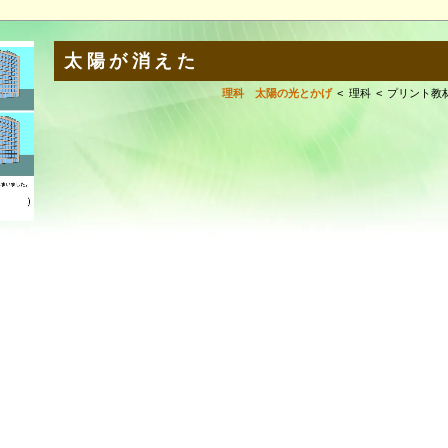
太陽が消えた
理科 太陽の光とかげ
理科
プリント教