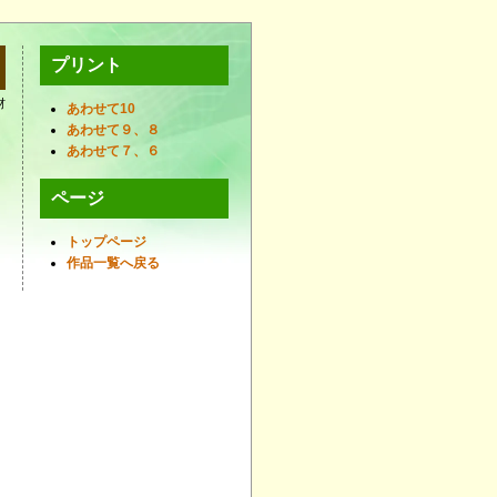
プリント
材
あわせて10
あわせて９、８
あわせて７、６
ページ
トップページ
作品一覧へ戻る