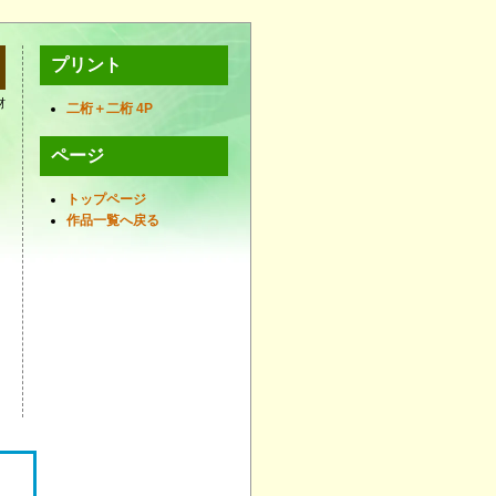
プリント
材
二桁＋二桁 4P
ページ
トップページ
作品一覧へ戻る