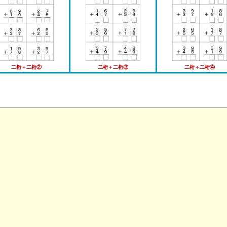
二桁＋二桁②
二桁＋二桁③
二桁＋二桁④