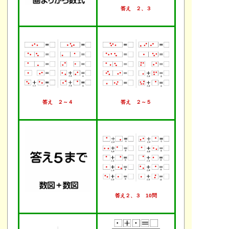
答え ２、３
答え ２～４
答え ２～５
答え２、３ 10問