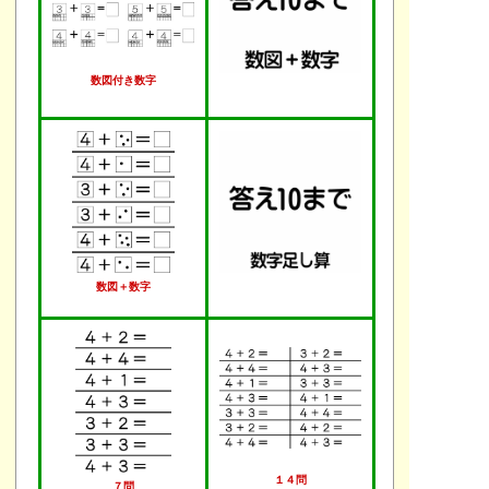
数図付き数字
数図＋数字
１４問
７問