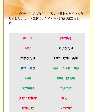
ことばやかず、遊びなど、プリント教材をたくさん作
りました。カード教材は、ｺﾐｭﾆｹｰｼｮﾝ学習に役立ちま
す。
紙工作
お絵描き
遊び
図形なぞり
文字なぞり
ｶﾀｶﾅ・数字・英字
属性・弁別
国語：平仮名・単語
名詞
動詞・他品詞
文の学習
カタカナ
算数：数概念
数える
数字と数
２つの数