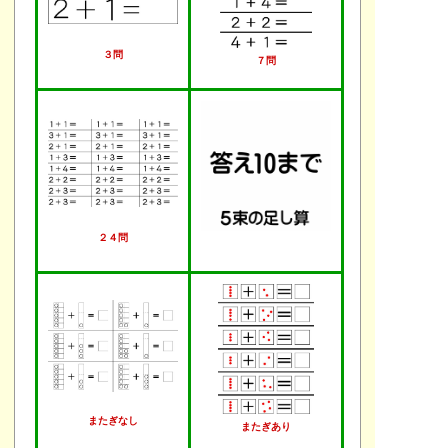
３問
７問
２４問
またぎなし
またぎあり