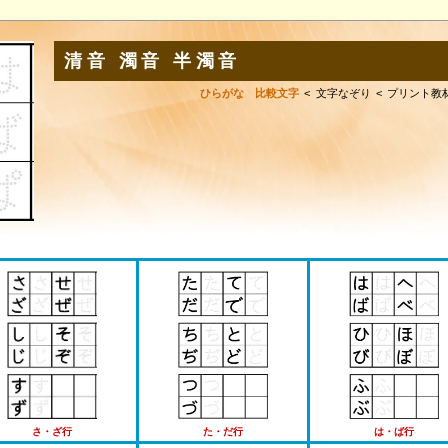
清音 濁音 半濁音
ひらがな 比較文字
文字なぞり
プリント教
さ・ざ行
た・だ行
は・ば行