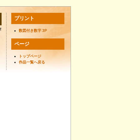
プリント
材
数図付き数字 3P
ページ
トップページ
作品一覧へ戻る