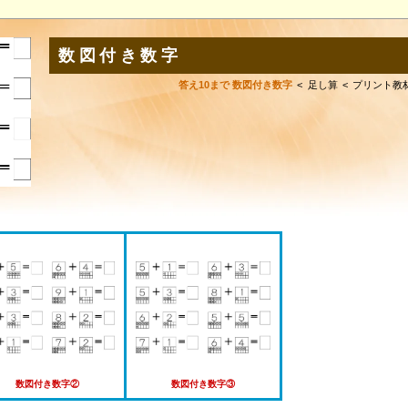
数図付き数字
答え10まで 数図付き数字
足し算
プリント教
数図付き数字②
数図付き数字③