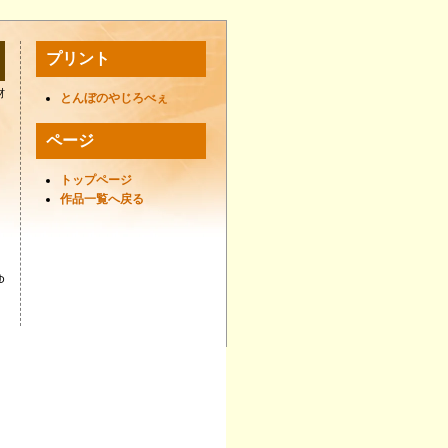
プリント
材
とんぼのやじろべぇ
ページ
トップページ
作品一覧へ戻る
ゆ