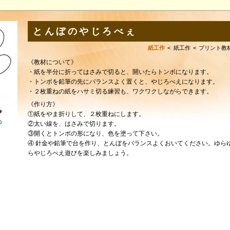
とんぼのやじろべぇ
紙工作
紙工作
プリント教
《教材について》
・紙を半分に折ってはさみで切ると、開いたらトンボになります。
・トンボを鉛筆の先にバランスよく置くと、やじろべえになります。
・２枚重ねの紙をハサミ切る練習も、ワクワクしながらできます。
《作り方》
①紙をやま折りして、２枚重ねにします。
②太い線を、はさみで切ります。
③開くとトンボの形になり、色を塗って下さい。
④ 針金や鉛筆で台を作り、とんぼをバランスよくおいてください。ゆら
らやじろべえ遊びを楽しみましょう。