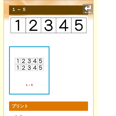
１～５
１～５
プリント