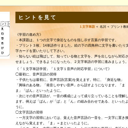
ヒントを見て
１文字単語
名詞
プリント教
《学習の進め方》
・本課題は、１つの文字で身近なものを指し示す言葉の学習です。
・プリント３枚、14単語作りました。絵の下の四角枠に文字を書いたり
字カードを置いたりして下さい。
・知らない絵は飛ばして、知っている物と文字を、声を出しながら対応
せましょう。できるようになったら、２文字単語の学習に進みましょう
《「１文字単語学習」「１文字１音声の対応学習」について》
◯最初に、音声言語の習得
・子供たちは最初に、音声言語(言葉)を覚えます。特に、「身近な物」
「興味のある物」「発音しやすい音声」から話すようになります。「ま
ま」「ぱん」といったように。
・次にその音声言語が、一音の構成によって成り立っていることを理解
ます。例えば「ぱん」が「ぱ」と「ん」の組み合わせである、といった
うに。
◯文字言語の習得
・一方文字の習得においては、覚えた音声言語の一音を、一文字に置き
えながら覚えます。「ま」＝まといったように。