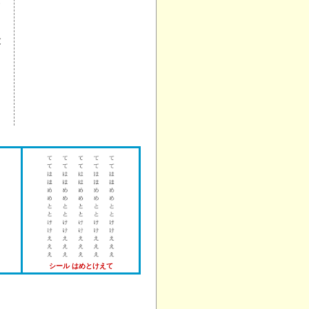
も
文
り
１
シール はめとけえて