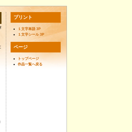
プリント
材
１文字単語 3P
１文字シール 3P
ページ
文
さ
トップページ
。
作品一覧へ戻る
し
よ
換