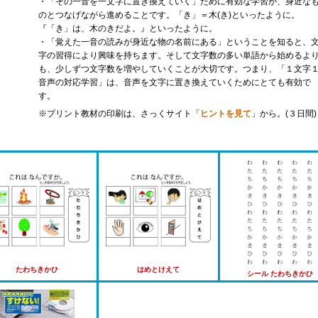
・「その一音を一文字に置き換えていく」ために有効な学習が、身近な
のとつなげながら進めることです。「き」＝木(き)といったように。
『「き」は、木のきだよ。』といったように。
・「覚えた一音の読みが身近な物の名前にある」ということを知ると、
字の習得により興味を持ちます。そして文字数の多い単語から始めるよ
も、少しずつ文字数を増やしていくことが大切です。つまり、「１文字
音声の対応学習」は、音声を文字に置き換えていくためにとても有効で
す。
※プリント教材の印刷は、さっくサイト「
ヒントを見て
」から。(３日間)
たわちきかひ
はめとけえて
シール たわちきかひ