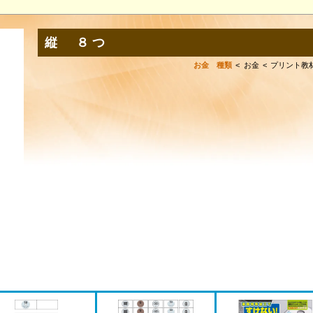
縦 ８つ
お金 種類
お金
プリント教