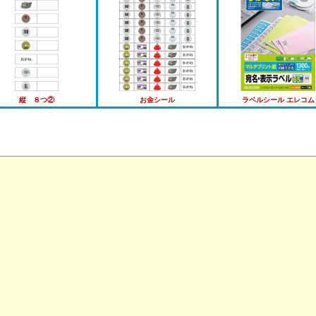
縦 ８つ②
お金シール
ラベルシール エレコム