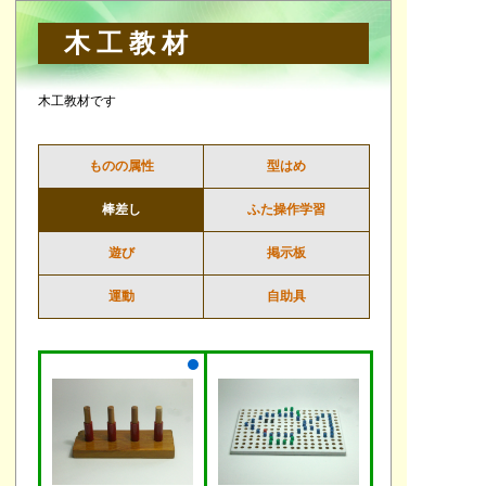
木工教材
木工教材です
ものの属性
型はめ
棒差し
ふた操作学習
遊び
掲示板
運動
自助具