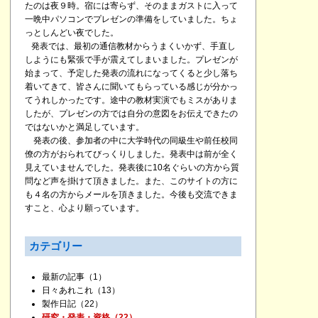
たのは夜９時。宿には寄らず、そのままガストに入って
一晩中パソコンでプレゼンの準備をしていました。ちょ
っとしんどい夜でした。
発表では、最初の通信教材からうまくいかず、手直し
しようにも緊張で手が震えてしまいました。プレゼンが
始まって、予定した発表の流れになってくると少し落ち
着いてきて、皆さんに聞いてもらっている感じが分かっ
てうれしかったです。途中の教材実演でもミスがありま
したが、プレゼンの方では自分の意図をお伝えできたの
ではないかと満足しています。
発表の後、参加者の中に大学時代の同級生や前任校同
僚の方がおられてびっくりしました。発表中は前が全く
見えていませんでした。発表後に10名ぐらいの方から質
問など声を掛けて頂きました。また、このサイトの方に
も４名の方からメールを頂きました。今後も交流できま
すこと、心より願っています。
カテゴリー
最新の記事
（1）
日々あれこれ
（13）
製作日記
（22）
研究・発表・資格
（22）