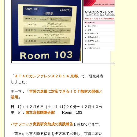
「
ＡＴＡＣカンファレンス２０１４ 京都
」で、研究発表
しました。
テーマ：「
学習の進展に対応できるＩＣＴ教材の開発と
活用
」
日 時：１２月６日（土）１１時２０分〜１２時１０分
場 所：
国立京都国際会館
Room：103
パナソニック実践研究助成の実践報告
も兼ねています。
前日から雪の降る福井を夕方車で出発し、京都に着い