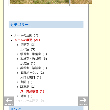
カテゴリー
ルームの活動
（7）
ルームの概要
（21）
活動室
（3）
工作室
（3）
学習室、準備室
（1）
教材室・教材棚
（6）
娯楽室
（1）
調理室・談話室
（1）
撮影ボックス
（1）
入口と出口
（1）
玄関
（1）
駐車場
（1）
畑、野菜栽培
（1）
外観
（1）
さっくルーム建築
（0）
リンク