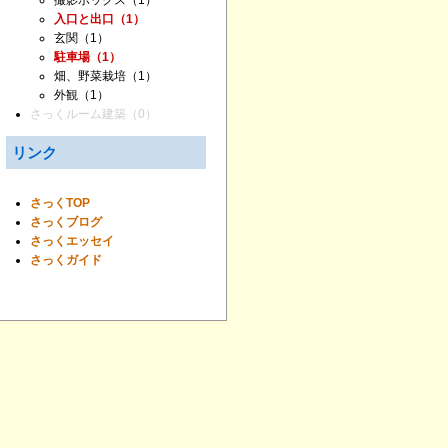
撮影ボックス
（1）
入口と出口
（1）
玄関
（1）
駐車場
（1）
畑、野菜栽培
（1）
外観
（1）
さっくルーム建築
（0）
リンク
さっくTOP
さっくブログ
さっくエッセイ
さっくガイド