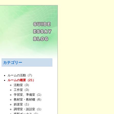
カテゴリー
ルームの活動
（7）
ルームの概要
（21）
活動室
（3）
工作室
（3）
学習室、準備室
（1）
教材室・教材棚
（6）
娯楽室
（1）
調理室・談話室
（1）