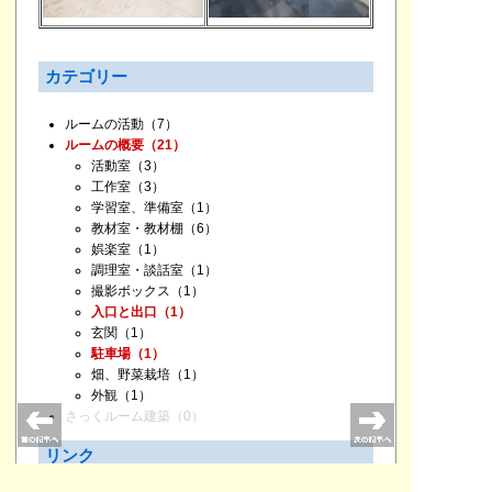
カテゴリー
ルームの活動
（7）
ルームの概要
（21）
活動室
（3）
工作室
（3）
学習室、準備室
（1）
教材室・教材棚
（6）
娯楽室
（1）
調理室・談話室
（1）
撮影ボックス
（1）
入口と出口
（1）
玄関
（1）
駐車場
（1）
畑、野菜栽培
（1）
外観
（1）
さっくルーム建築
（0）
リンク