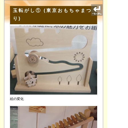
玉転がし① (東京おもちゃまつ
り)
絵の変化