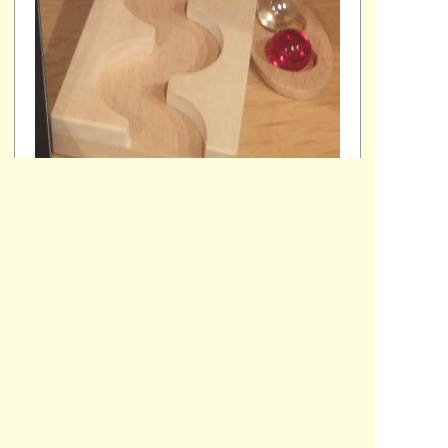
１０月１７日(土)に、東京おもちゃ美術館の“
東京おもち
ゃまつり
”に行ってきました。
教材や授業のヒントになるものが結構あって、おもちゃ
をいくつか買ってきました。
ただ、これが教材になり、授業で生かされるのはまだま
だですが・・・。
写真を撮ってきたものを見たら、玉転がしがたくさんあ
りました。
玉が転がる様子の変化、転がりながら回転する絵の変化
への関心に改めて気づきました。
これらを参考にして、そのうちオリジナルを作りたいと