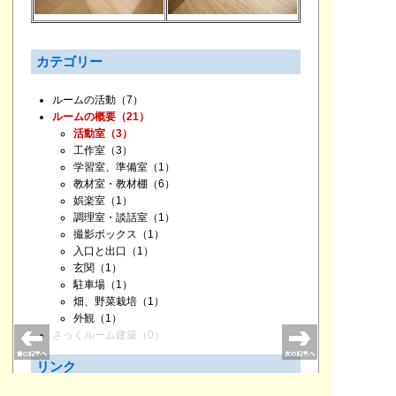
カテゴリー
ルームの活動
（7）
ルームの概要
（21）
活動室
（3）
工作室
（3）
学習室、準備室
（1）
教材室・教材棚
（6）
娯楽室
（1）
調理室・談話室
（1）
撮影ボックス
（1）
入口と出口
（1）
玄関
（1）
駐車場
（1）
畑、野菜栽培
（1）
外観
（1）
さっくルーム建築
（0）
リンク