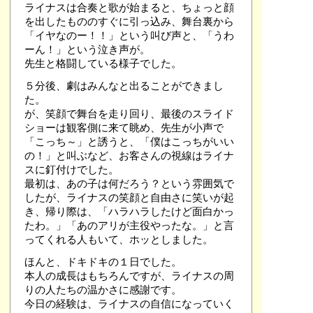
ライナスは合奏と歌が始まると、ちょっと顔
を出したもののすぐに引っ込み、舞台裏から
「イヤなのー！！」という叫び声と、「うわ
ーん！」という泣き声が。
先生と格闘している様子でした。
５分後、劇はみんなと出ることができまし
た。
が、笑顔で舞台を走り回り、最後のスライド
ショーは観客側に来て眺め、先生が小声で
「こっち～」と誘うと、「僕はこっちがいい
の！」と叫ぶなど、お客さんの視線はライナ
スに釘付けでした。
最初は、あの子は何だろう？という雰囲気で
したが、ライナスの笑顔と自由さに笑いが起
き、帰り際は、「ハラハラしたけど面白かっ
たわ。」「あのアリが主役やったな。」と言
ってくれる人もいて、ホッとしました。
ほんと、ドキドキの１日でした。
本人の成長はもちろんですが、ライナスの周
りの人たちの温かさに感謝です。
今日の経験は、ライナスの自信になっていく