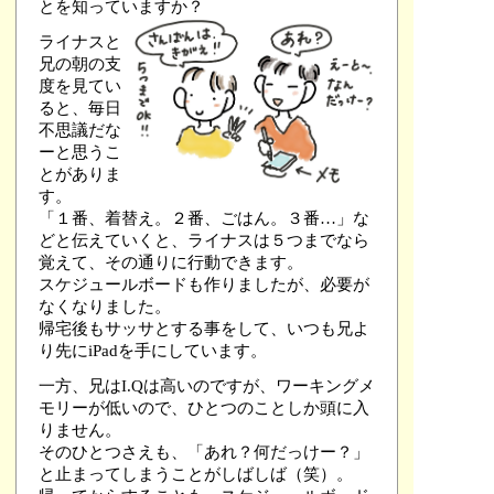
とを知っていますか？
ライナスと
兄の朝の支
度を見てい
ると、毎日
不思議だな
ーと思うこ
とがありま
す。
「１番、着替え。２番、ごはん。３番…」な
どと伝えていくと、ライナスは５つまでなら
覚えて、その通りに行動できます。
スケジュールボードも作りましたが、必要が
なくなりました。
帰宅後もサッサとする事をして、いつも兄よ
り先にiPadを手にしています。
一方、兄はI.Qは高いのですが、ワーキングメ
モリーが低いので、ひとつのことしか頭に入
りません。
そのひとつさえも、「あれ？何だっけー？」
と止まってしまうことがしばしば（笑）。