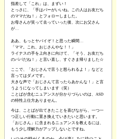
指差して「これ」は、まずい！
とっさに、「手はパーがいいね。この人はお友だち
のママだね！」とフォローしました。
お母さんが笑って去っていった後、次にお父さん
が…
ああ、もっとヤバイぞ！と思った瞬間…
「ママ。これ、おじさんやな！！」
ライナスの手を上向きに向けて、「そう、お友だち
のパパだね！」と言い直し、すぐさま帰りました☆
ここで、「おじさんで言うと怒られるよ！」などと
言ってはダメです。
大きな声で「おじさんて言ったらあかんな！」と言
うようになってしまいます（笑）
ことばが含むニュアンスが分かりづらいのは、ASD
の特性上仕方ありません。
今は、ことばが出てきたことを喜びながら、一つ一
つ正しい行動に置き換えていきたいと思います。
「おじさん」に含まれるニュアンスを教えるには、
もう少し理解力がアップしないとですね。
いつその時がくるのか、今は楽しみに待つこと