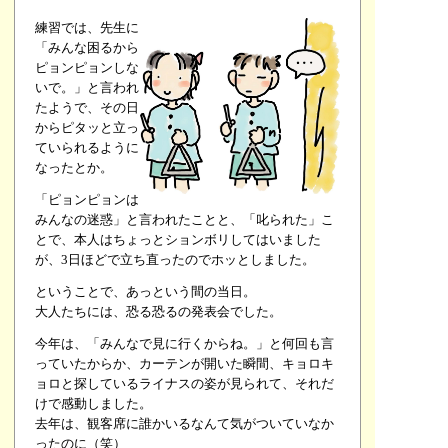
練習では、先生に
「みんな困るから
ピョンピョンしな
いで。」と言われ
たようで、その日
からピタッと立っ
ていられるように
なったとか。
「ピョンピョンは
みんなの迷惑」と言われたことと、「叱られた」こ
とで、本人はちょっとションボリしてはいました
が、3日ほどで立ち直ったのでホッとしました。
ということで、あっという間の当日。
大人たちには、恐る恐るの発表会でした。
今年は、「みんなで見に行くからね。」と何回も言
っていたからか、カーテンが開いた瞬間、キョロキ
ョロと探しているライナスの姿が見られて、それだ
けで感動しました。
去年は、観客席に誰かいるなんて気がついていなか
ったのに（笑）