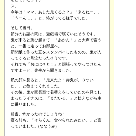
ス。
今年は「ママ、あした鬼くるよ？」「来るねー。」
「うーん…。」と、怖がってる様子でした。
そして当日。
節分のお話の間は、遊戯場で寝ていたそうです。
鬼が来ると跳び起きて、「あかん！」と大声で言う
と、一番に走ってお部屋へ。
新聞紙で作った豆をスタンバイしたものの、鬼が入
ってくると号泣だったそうです。
それでも「おにはそと！」と頑張ってやっつけたん
ですよーと、先生から聞きました。
私の顔を見ると、「鬼来たよ！赤鬼が、３つい
た。」と教えてくれました。
その後、鬼が園長室で着替えをしていたのを見てし
まったライナスは、「まだいる。」と怯えながら車
に乗りました。
相当、怖かったのでしょうね！
寝る前も、「そらくん、食べられたみたい。」と言
っていました。(ななうみ)