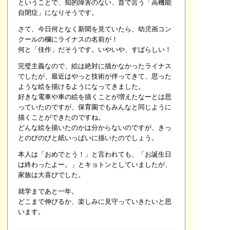
ということで、知的障害のない、昔で言う「高機能
自閉症」になりそうです。
さて、今日何となく新聞を見ていたら、幼児画コン
クールの欄にライナスの名前が！
何と「佳作」だそうです。いやいや、すばらしい！
完璧主義なので、絵は絶対に描かなかったライナス
でしたが、最近はやっと技術が伴ってきて、思った
ような絵を描けるようになってきました。
好きな電車や車の絵を描くことが増えたなーとは思
っていたのですが、保育園でもみんなと同じように
描くことができたのですね。
どんな絵を描いたのかは分からないのですが、きっ
とのびのびと紙いっぱいに描いたのでしょう。
本人は「おめでとう！」と言われても、「お誕生日
は終わったよー。」とキョトンとしていましたが、
家族は大喜びでした。
就学まであと一年。
どこまで伸びるか、楽しみに見守っていきたいと思
います。