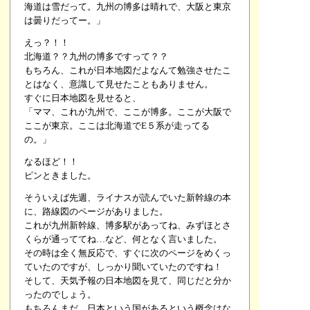
海道は雪だって。九州の博多は晴れで、大阪と東京
は曇りだってー。」
えっ？！！
北海道？？九州の博多ですって？？
もちろん、これが日本地図だよなんて勉強させたこ
とはなく、意識して見せたこともありません。
すぐに日本地図を見せると、
「ママ、これが九州で、ここが博多。ここが大阪で
ここが東京。ここは北海道でE５系が走ってる
の。」
なるほど！！
ピンときました。
そういえば先週、ライナスが読んでいた新幹線の本
に、路線図のページがありました。
これが九州新幹線、博多駅があってね、みずほとさ
くらが通っててね…など、何となく言いました。
その時は全く無反応で、すぐに次のページをめくっ
ていたのですが、しっかり聞いていたのですね！
そして、天気予報の日本地図を見て、同じだと分か
ったのでしょう。
もちろんまだ、日本という国があるという概念はな