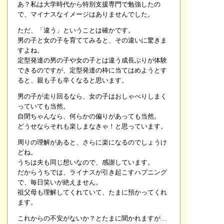
あ？
私は大学時代から特別支援専門で勉強したの
で、マイナスなイメージはありませんでした。
ただ、「違う」ということは確かです。
男の子と女の子を育ててみると、その違いに驚きま
すよね。
定型発達の男の子や女の子とは違う成長ぶりが体験
できるのですが、定型発達の枠に当てはめようとす
ると、親も子も辛くなると思います。
男の子が走り回るなら、女の子はおしゃべりしまく
っていても当然。
自閉ちゃんなら、何らかの偏りがあっても当然。
どうせならそれも楽しまなきゃ！と思っています。
周りの理解があると、さらに楽になるのでしょうけ
どね。
うちは夫も同じ想いなので、感謝しています。
だからうちでは、ライナスが引き起こすハプニング
で、毎日笑いが絶えません。
祖父母も理解してくれていて、たまに預かってくれ
ます。
これからの不安がないか？とたまに聞かれますが…